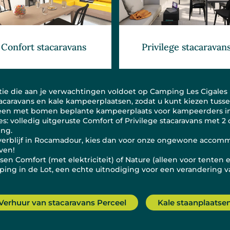
Privilege stacaravan
Confort stacaravans
e die aan je verwachtingen voldoet op Camping Les Cigales i
acaravans en kale kampeerplaatsen, zodat u kunt kiezen tusse
 een met bomen beplante kampeerplaats voor kampeerders in
 volledig uitgeruste Comfort of Privilege stacaravans met 2 
ing.
 je verblijf in Rocamadour, kies dan voor onze ongewone accomm
ven!
n Comfort (met elektriciteit) of Nature (alleen voor tenten en
ing in de Lot, een echte uitnodiging voor een verandering v
Verhuur van stacaravans Perceel
Kale staanplaatse