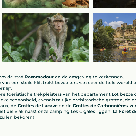
 om de stad
Rocamadour
en de omgeving te verkennen.
an een steile klif, trekt bezoekers van over de hele wereld e
blijf.
re toeristische trekpleisters van het departement Lot bezoek
eke schoonheid, evenals talrijke prehistorische grotten, de e
caux
, de
Grottes de Lacave
en de
Grottes de Carbonnières
: v
t die vlak naast onze camping Les Cigales liggen:
La Forêt d
zullen bekoren!