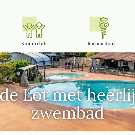
Kinderclub
Rocamadour
de Lot met heerl
zwembad