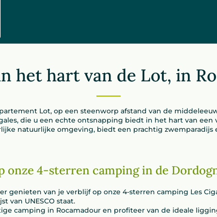
Camping Les Cigales
amping Les Cigal
n het hart van de Lot, in 
 departement Lot, op een steenworp afstand van de middeleeu
igales, die u een echte ontsnapping biedt in het hart van een
lijke natuurlijke omgeving, biedt een prachtig zwemparadijs 
op onze 4-sterren camping in de Dordogn
eker genieten van je verblijf op onze 4-sterren camping Les Ci
jst van UNESCO staat.
tige camping in Rocamadour en profiteer van de ideale liggin