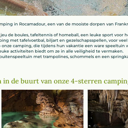
camping in Rocamadour, een van de mooiste dorpen van Frankri
 jeu de boules, tafeltennis of homeball, een leuke sport voor h
ng met tafelvoetbal, biljart en gezelschapsspellen, voor veel 
nze camping, die tijdens hun vakantie een ware speeltuin 
leuke activiteiten biedt om ze in alle veiligheid te vermaken.
itenspeeltuin met trampolines, schommels en een springkast
en in de buurt van onze 4-sterren campin