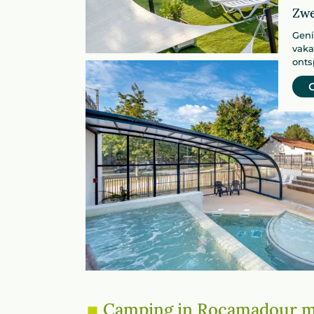
Zwe
Geni
vaka
onts
Camping in Rocamadour me