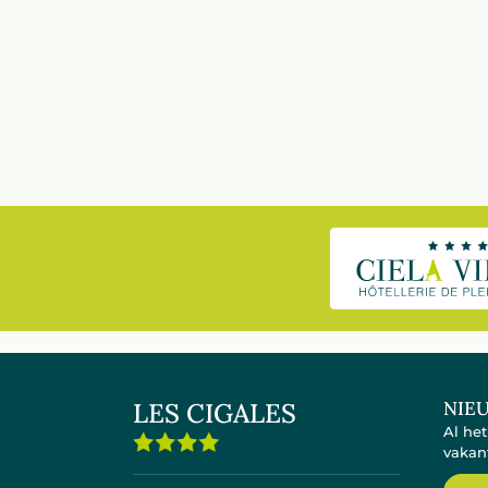
LES CIGALES
NIE
Al he
vakan