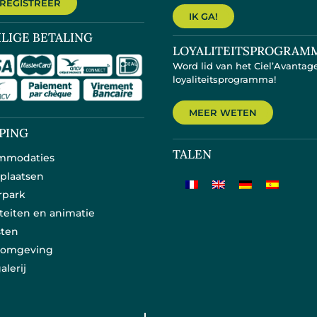
 REGISTREER
IK GA!
ILIGE BETALING
LOYALITEITSPROGRAM
Word lid van het Ciel’Avantag
loyaliteitsprogramma!
MEER WETEN
PING
TALEN
mmodaties
plaatsen
rpark
iteiten en animatie
sten
e omgeving
alerij