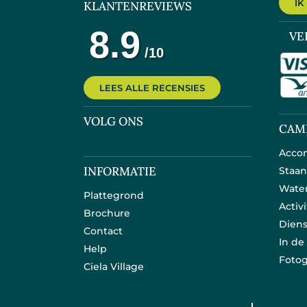
IK
KLANTENREVIEWS
VE
LEES ALLE RECENSIES
VOLG ONS
CAM
Acco
INFORMATIE
Staan
Wate
Plattegrond
Activ
Brochure
Dien
Contact
In d
Help
Fotog
Ciela Village