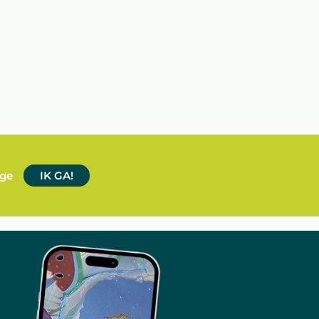
age
IK GA!