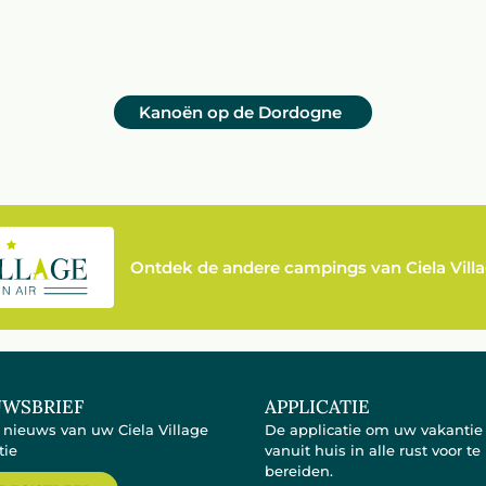
Kanoën op de Dordogne
Ontdek de andere campings van Ciela Vill
UWSBRIEF
APPLICATIE
t nieuws van uw Ciela Village
De applicatie om uw vakantie
tie
vanuit huis in alle rust voor te
bereiden.