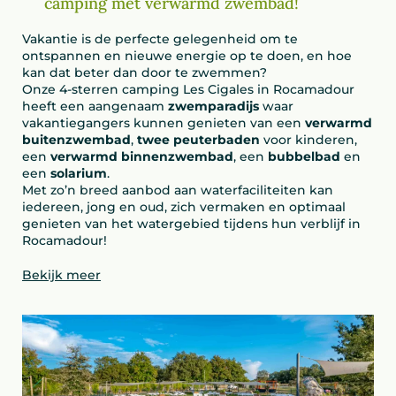
camping met verwarmd zwembad!
Vakantie is de perfecte gelegenheid om te
ontspannen en nieuwe energie op te doen, en hoe
kan dat beter dan door te zwemmen?
Onze 4-sterren camping Les Cigales in Rocamadour
heeft een aangenaam
zwemparadijs
waar
vakantiegangers kunnen genieten van een
verwarmd
buitenzwembad
,
twee peuterbaden
voor kinderen,
een
verwarmd binnenzwembad
, een
bubbelbad
en
een
solarium
.
Met zo’n breed aanbod aan waterfaciliteiten kan
iedereen, jong en oud, zich vermaken en optimaal
genieten van het watergebied tijdens hun verblijf in
Rocamadour!
Bekijk meer