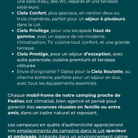
une salle d’eau, des WC séparés et une terrasse
extérieure.
Ciela Confort
, plus spacieux, en version deux ou
trois chambres, parfait pour un
séjour à plusieurs
dans le Lot.
Ciela Privilège
, pour une escapade
haut de
gamme
, avec un espace de vie moderne,
climatisation, TV, cuisine tout confort, et une grande
terrasse.
Ciela Prestige
, pour un séjour
d’exception
, avec
suite parentale, cuisine premium et terrasse
clôturée
Envie d’originalité ? Optez pour la
Ciela Roulotte
, au
charme bohème, parfaite pour un séjour en duo,
avec tous les équipements essentiels.
Chaque
mobil-home de notre camping proche de
Padirac
est climatisé, bien agencé et pensé pour
garantir des
vacances réussies en famille ou entre
amis
, dans un cadre naturel et reposant.
Les campeurs en quête d’authenticité apprécieront
nos
emplacements de camping dans le Lot
spacieux
et ombragés
, intégrés dans un environnement calme