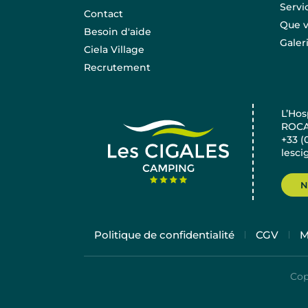
Servi
Contact
Que v
Besoin d'aide
Galer
Ciela Village
Recrutement
L’Hos
ROC
+33 (
lesci
N
Politique de confidentialité
CGV
M
Cop