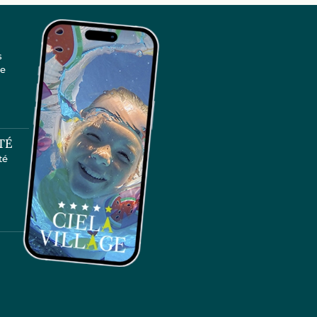
s
te
TÉ
té