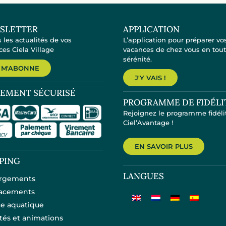
SLETTER
APPLICATION
 les actualités de vos
L’application pour préparer vo
es Ciela Village
vacances de chez vous en tou
sérénité.
 M'ABONNE
J'Y VAIS !
IEMENT SÉCURISÉ
PROGRAMME DE FIDÉLI
Rejoignez le programme fidéli
Ciel’Avantage !
EN SAVOIR PLUS
PING
LANGUES
rgements
acements
e aquatique
ités et animations