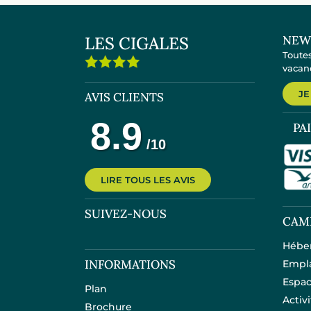
LES CIGALES
NEW
Toutes
vacanc
JE
AVIS CLIENTS
PA
LIRE TOUS LES AVIS
SUIVEZ-NOUS
CAM
Hébe
INFORMATIONS
Empl
Espac
Plan
Activ
Brochure