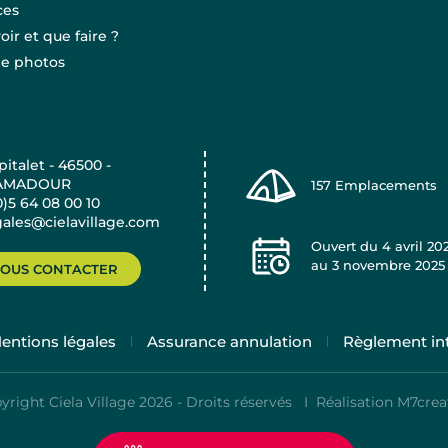
ces
oir et que faire ?
ie photos
pitalet - 46500 -
AMADOUR
157
Emplacements
0)5 64 08 00 10
gales@cielavillage.com
Ouvert du
4 avril 20
au
3 novembre 2025
OUS CONTACTER
entions légales
Assurance annulation
Règlement int
yright Ciela Village 2026 - Droits réservés I
Réalisation M7crea