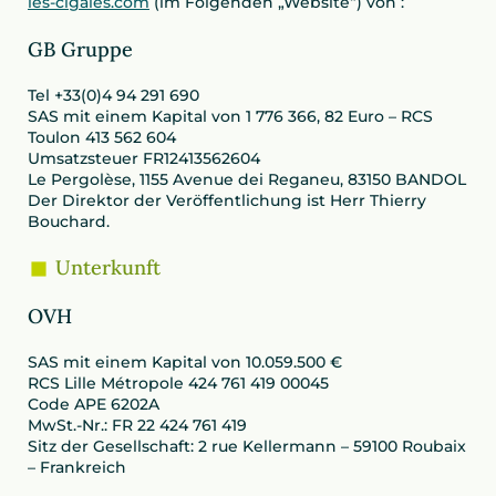
les-cigales.com
(im Folgenden „Website“) von :
GB Gruppe
Tel +33(0)4 94 291 690
SAS mit einem Kapital von 1 776 366, 82 Euro – RCS
Toulon 413 562 604
Umsatzsteuer FR12413562604
Le Pergolèse, 1155 Avenue dei Reganeu, 83150 BANDOL
Der Direktor der Veröffentlichung ist Herr Thierry
Bouchard.
Unterkunft
OVH
SAS mit einem Kapital von 10.059.500 €
RCS Lille Métropole 424 761 419 00045
Code APE 6202A
MwSt.-Nr.: FR 22 424 761 419
Sitz der Gesellschaft: 2 rue Kellermann – 59100 Roubaix
– Frankreich